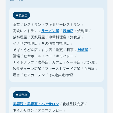
飲食店
食堂
レストラン
ファミリーレストラン
高級レストラン
ラーメン屋
焼肉店
焼鳥屋
鍋料理屋
天麩羅屋
中華料理店
洋食店
イタリア料理店
その他専門料理店
そば・うどん店
すし店
割烹
料亭
居酒屋
酒場
ビヤホール
バー
キャバレー
ナイトクラブ
喫茶店、カフェ
ケーキ店
パン屋
飲食チェーン店舗
ファーストフード店舗
弁当屋
屋台
ビアガーデン
その他の飲食店
理美容
美容院・美容室・ヘアサロン
化粧品販売店
ネイルサロン
アロマテラピー